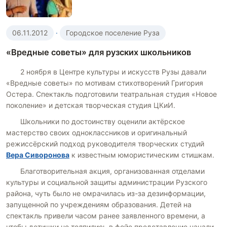
06.11.2012
·
Городское поселение Руза
«Вредные советы» для рузских школьников
2 ноября в Центре культуры и искусств Рузы давали
«Вредные советы» по мотивам стихотворений Григория
Остера. Спектакль подготовили театральная студия «Новое
поколение» и детская творческая студия ЦКиИ.
Школьники по достоинству оценили актёрское
мастерство своих одноклассников и оригинальный
режиссёрский подход руководителя творческих студий
Вера Сиворонова
к известным юмористическим стишкам.
Благотворительная акция, организованная отделами
культуры и социальной защиты администрации Рузского
района, чуть было не омрачилась из-за дезинформации,
запущенной по учреждениям образования. Детей на
спектакль привели часом ранее заявленного времени, а
чтобы детишки не толпились в фойе представление начали