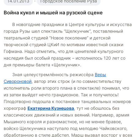
14.01.2013
·
Городское поселение Руза
Война кукол и мышей на рузской сцене
В новогодние праздники в Центре культуры и искусства
города Рузы шел спектакль “Щелкунчик”, поставленный
театральной студией “Новое поколение” и детской
творческой студией ЦКиИ по мотивам известной сказки
Гофмана. Надо отметить, что для ценителей культурного
наследия был особый праздник – исполнилось 120 лет со
дня премьеры балета «Щелкунчик».
Зная целеустремлённость режиссёра
Веры
Сивороновой
, автор этих строк (и по совместительству
исполнитель роли второго плана в спектакле) понимал, что
из затеи выйдет нечто грандиозное. Так и получилось!
Плодотворно подошла к постановке танцевальных номеров
хореограф
Екатерина Кузнецова
, тут не обошлось без
классических движений и новых веяний. Например, армия
Мышиного короля и разномастное, но не менее бравое,
войско Щелкунчика наступало под мелодию Чайковского,
обработанную в стиле дабстеп. Марш вызвал восторг у всех