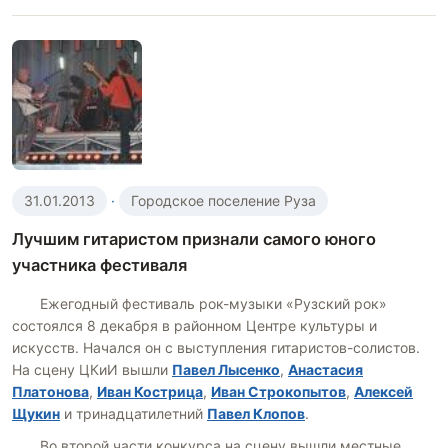
31.01.2013
·
Городское поселение Руза
Лучшим гитаристом признали самого юного
участника фестиваля
Ежегодный фестиваль рок-музыки «Рузский рок»
состоялся 8 декабря в районном Центре культуры и
искусств. Начался он с выступления гитаристов-солистов.
На сцену ЦКиИ вышли
Павел Лысенко
,
Анастасия
Платонова
,
Иван Кострица
,
Иван Строкопытов
,
Алексей
Щукин
и тринадцатилетний
Павел Клопов
.
Во второй части конкурса на сцену вышли местные