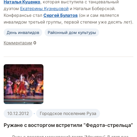
Наталья Куценко
, которая выступила с танцевальный
дуэтом
Екатерины Кузнецовой
и Натальи Боберской.
Конферансье стал
Сергей Булатов
(он и сам является
инвалидом третьей группы, первой степени уже десять лет).
День инвалидов
Районный дом культуры
Комментарии
0
10.12.2012
·
Городское поселение Руза
Ружане с восторгом встретили “Федота-стрельца”
Рузу с посетил московский театр “Монотон”. В этот раз