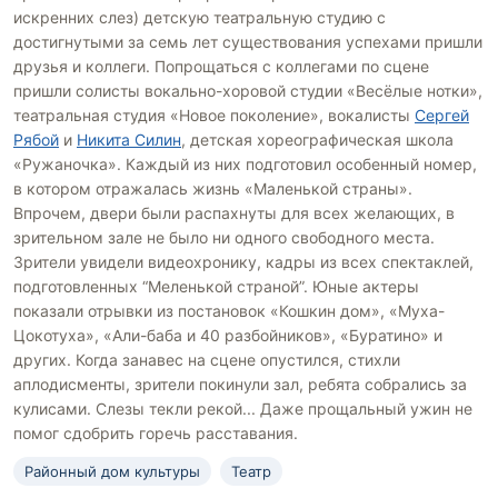
искренних слез) детскую театральную студию с
достигнутыми за семь лет существования успехами пришли
друзья и коллеги. Попрощаться с коллегами по сцене
пришли солисты вокально-хоровой студии «Весёлые нотки»,
театральная студия «Новое поколение», вокалисты
Сергей
Рябой
и
Никита Силин
, детская хореографическая школа
«Ружаночка». Каждый из них подготовил особенный номер,
в котором отражалась жизнь «Маленькой страны».
Впрочем, двери были распахнуты для всех желающих, в
зрительном зале не было ни одного свободного места.
Зрители увидели видеохронику, кадры из всех спектаклей,
подготовленных “Меленькой страной”. Юные актеры
показали отрывки из постановок «Кошкин дом», «Муха-
Цокотуха», «Али-баба и 40 разбойников», «Буратино» и
других. Когда занавес на сцене опустился, стихли
аплодисменты, зрители покинули зал, ребята собрались за
кулисами. Слезы текли рекой... Даже прощальный ужин не
помог сдобрить горечь расставания.
Районный дом культуры
Театр