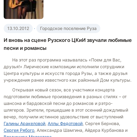
13.10.2012
·
Городское поселение Руза
И вновь на сцене Рузского ЦКиИ звучали любимые
песни и романсы
На этот раз программа называлась «Поем для Вас,
друзья!» Лирические композиции исполнили сотрудники
Центра культуры и искусств города Рузы, а также друзья
учреждения ранее известного как районный Дом культуры.
Открывая новый сезон, все участники концерта
подготовили любимые произведения в разных стилях – от
шансона и бардовской песни до романсов и рэтро-
шлягеров. Зрители, пришедшие в этот осенний дождливый
вечер, получили истинное удовольствие от выступлений
Галины Аракеловой
,
Аллы Федотовой
, Сергея Бернова,
Сергея Рябого
, Александра Шамгина, Айдера Курбанова и
Владимира Молостова
.