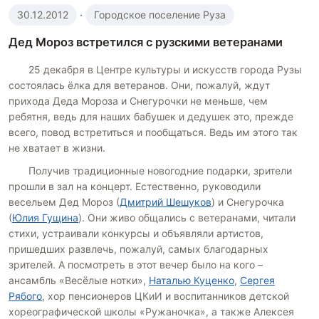
30.12.2012
·
Городское поселение Руза
Дед Мороз встретился с рузскими ветеранами
25 декабря в Центре культуры и искусств города Рузы
состоялась ёлка для ветеранов. Они, пожалуй, ждут
прихода Деда Мороза и Снегурочки не меньше, чем
ребятня, ведь для наших бабушек и дедушек это, прежде
всего, повод встретиться и пообщаться. Ведь им этого так
не хватает в жизни.
Получив традиционные новогодние подарки, зрители
прошли в зал на концерт. Естественно, руководили
весельем Дед Мороз (
Дмитрий Шешуков
) и Снегурочка
(
Юлия Гущина
). Они живо общались с ветеранами, читали
стихи, устраивали конкурсы и объявляли артистов,
пришедших развлечь, пожалуй, самых благодарных
зрителей. А посмотреть в этот вечер было на кого –
ансамбль «Весёлые нотки»,
Наталью Куценко
,
Сергея
Рябого
, хор пенсионеров ЦКиИ и воспитанников детской
хореографической школы «Ружаночка», а также Алексея