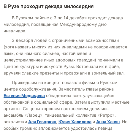
В Рузе проходит декада милосердия
В Рузском районе с 3 по 14 декабря проходит декада
милосердия, посвященная Международному дню
инвалидов.
3 декабря людей с ограниченными возможностями
(хотя назвать многих из них инвалидами не поворачивается
язык, они намного сильнее, настойчивее и
целеустремленнее иных здоровых граждан) принимали в
Центре культуры и искусств Рузы. Встречали их в фойе,
вручали сладкие презенты и провожали в зрительный зал.
Пришедшим на концерт показали фильм о Рузском
центре соцобслуживания. Заместитель главы района
Евгения Медведева
обнадежила всех улучшающейся
обстановкой в социальной сфере. Затем выступили местные
артисты. Со цены хорошим настроением делились
ансамбль «Ларец», танцевальный коллектив «Ретро»,
вокалистки
Аля Геворкян
,
Юлия Халилова
и
Анна Ханян
. Но
особых громких аплодисментов удостоилась певица