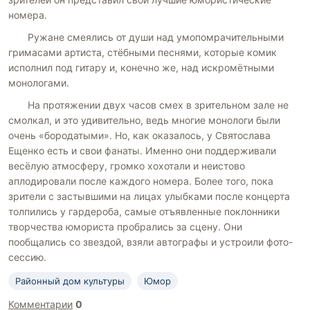
номера.
Ружане смеялись от души над умопомрачительными
гримасами артиста, стёбными песнями, которые комик
исполнил под гитару и, конечно же, над искромётными
монологами.
На протяжении двух часов смех в зрительном зале не
смолкал, и это удивительно, ведь многие монологи были
очень «бородатыми». Но, как оказалось, у Святослава
Ещенко есть и свои фанаты. Именно они поддерживали
весёлую атмосферу, громко хохотали и неистово
аплодировали после каждого номера. Более того, пока
зрители с застывшими на лицах улыбками после концерта
толпились у гардероба, самые отъявленные поклонники
творчества юмориста пробрались за сцену. Они
пообщались со звездой, взяли автографы и устроили фото-
сессию.
Районный дом культуры
Юмор
Комментарии
0