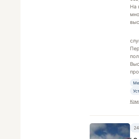
На 
мно
выс
слу
Пер
пол
Выс
про
Ме
Ус
Ком
24