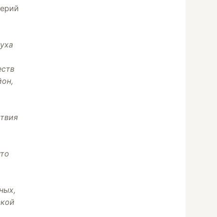
лерий
уха
еств
йон,
ствия
что
ных,
ской