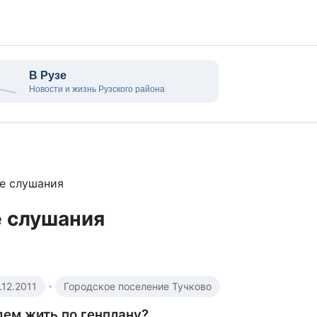
е слушания
 слушания
·
.12.2011
Городское поселение Тучково
дем жить по генплану?