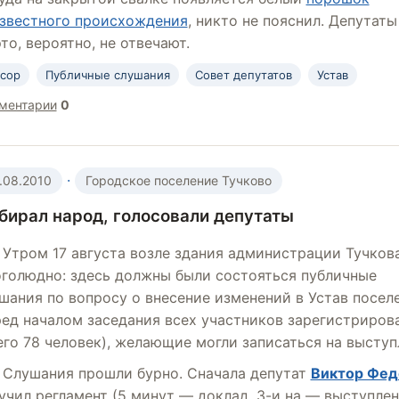
звестного происхождения
, никто не пояснил. Депутаты
это, вероятно, не отвечают.
сор
Публичные слушания
Совет депутатов
Устав
ментарии
0
·
.08.2010
Городское поселение Тучково
бирал народ, голосовали депутаты
Утром 17 августа возле здания администрации Тучков
голюдно: здесь должны были состояться публичные
шания по вопросу о внесение изменений в Устав поселе
ед началом заседания всех участников зарегистриров
его 78 человек), желающие могли записаться на выступ
Слушания прошли бурно. Сначала депутат
Виктор Фед
учил регламент (5 минут — доклад,
3-и
на — выступлен