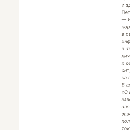
и з
Пет
— Я
пор
в р
инф
в а
лич
и о
сит
на 
В д
«О 
зав
эле
зав
пол
ток