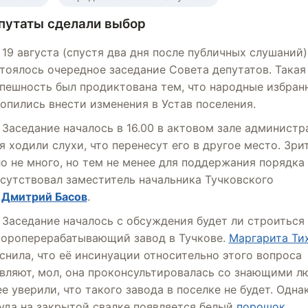
путаты сделали выбор
19 августа (спустя два дня после публичных слушаний)
тоялось очередное заседание Cовета депутатов. Такая
пешность был продиктована тем, что народные избран
опились внести изменения в Устав поселения.
Заседание началось в 16.00 в актовом зале администр
я ходили слухи, что перенесут его в другое место. Зри
о не много, но тем не менее для поддержания порядка
сутствовал заместитель начальника Тучковского
М
Дмитрий Басов
.
Заседание началось с обсуждения будет ли строиться
ороперерабатывающий завод в Тучкове.
Маргарита Ти
снила, что её инсинуации относительно этого вопроса
вляют, мол, она проконсультировалась со знающими л
ее уверили, что такого завода в поселке не будет. Одна
уда на закрытой свалке появляется белый
порошок