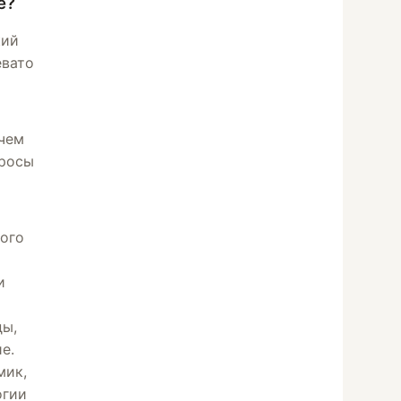
е?
кий
евато
ечем
бросы
сого
и
ды,
е.
мик,
огии