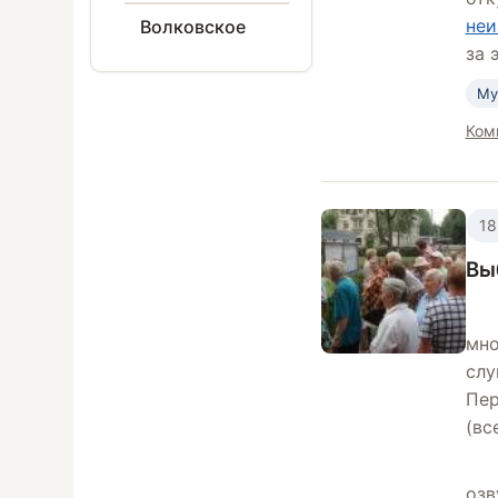
неи
Волковское
за 
Му
Ком
18
Вы
мно
слу
Пер
(вс
озв