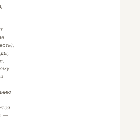
,
т
ие
есть),
оды,
и,
тому
ии
анию
ится
х —