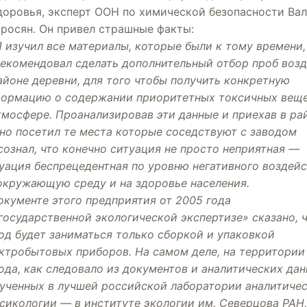
доровья, эксперт ООН по химической безопасности Ва
росян. Он привел страшные факты:
 изучил все материалы, которые были к тому времени,
екомендовал сделать дополнительный отбор проб возд
айоне деревни, для того чтобы получить конкретную
ормацию о содержании приоритетных токсичных вещ
тмосфере. Проанализировав эти данные и приехав в ра
но посетил те места которые соседствуют с заводом
сознал, что конечно ситуация не просто неприятная —
уация беспрецедентная по уровню негативного воздей
окружающую среду и на здоровье населения.
окументе этого предприятия от 2005 года
государственной экологической экспертизе» сказано, 
од будет заниматься только сборкой и упаковкой
ктробытовых приборов. На самом деле, на территории
ода, как следовало из документов и аналитических дан
ученных в лучшей российской лаборатории аналитиче
сикологии — в институте экологии им. Северцова РАН,