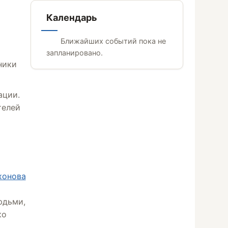
Календарь
Ближайших событий пока не
запланировано.
ники
ации.
телей
хонова
юдьми,
ко