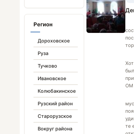
Де
Регион
сос
пос
Дороховское
тор
Руза
Хот
Тучково
был
при
Ивановское
О
Колюбакинское
Рузский район
мус
поя
Старорузское
уди
те 
Вокруг района
отк