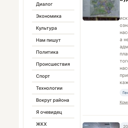
Диалог
Экономика
иск
озн
Культура
нас
а н
Нам пишут
адм
Политика
пла
тог
Происшествия
нас
при
Спорт
каж
Технологии
Ге
Вокруг района
Ком
Я очевидец
ЖКХ
20