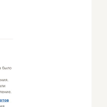
а было
ния.
али
ление.
отов
ия.