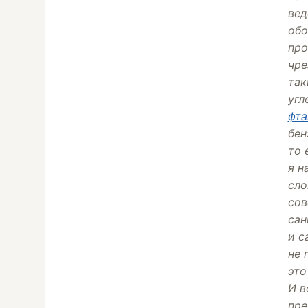
вед
обо
про
чре
так
угл
фта
бен
то 
я н
сло
сов
сан
и с
не 
это
И в
пре