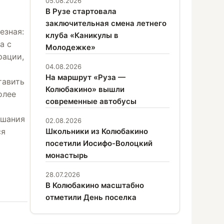
05.08.2026
В Рузе стартовала
и
заключительная смена летнего
езная:
клуба «Каникулы в
а с
Молодежке»
рации,
04.08.2026
На маршрут «Руза —
тавить
Колюбакино» вышли
олее
современные автобусы
ушания
02.08.2026
ся
Школьники из Колюбакино
посетили Иосифо-Волоцкий
монастырь
28.07.2026
В Колюбакино масштабно
отметили День поселка