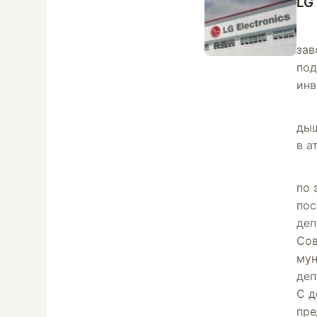
LG
зав
под
инв
дыш
в а
по 
пос
деп
Сов
мун
де
С д
пре