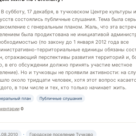
В субботу, 17 декабря, в тучковском Центре культуры 
усств состоялись публичные слушания. Тема была серь
акомление с генеральным планом. Жаль, что эта встреч
елением была продиктована не инициативой админист
еобходимостью (по закону до 1 января 2012 года все
инистративно-территориальные единицы обязаны сос
н, отражающий перспективы развития территорий и, б
о, в его обсуждении должно принять участие местное
еление). Но и тучковцы не проявили активности: на сл
шло около тридцати человек, хотя этот вопрос касает
дого, в том числе и тех, кто только начинает жить.
неральный план
Публичные слушания
ментарии
0
·
.08.2010
Городское поселение Тучково