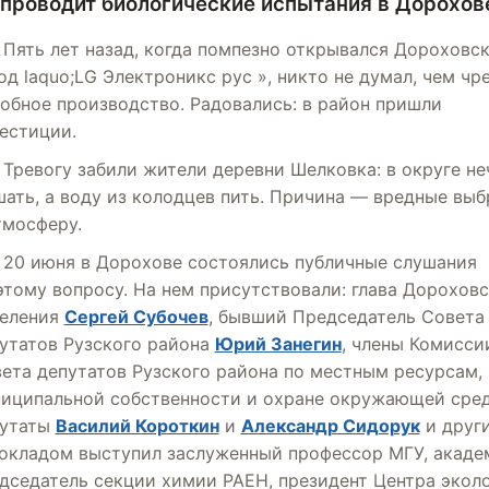
 проводит биологические испытания в Дорохов
Пять лет назад, когда помпезно открывался Дороховс
од laquo;LG Электроникс рус », никто не думал, чем чр
обное производство. Радовались: в район пришли
естиции.
Тревогу забили жители деревни Шелковка: в округе н
ать, а воду из колодцев пить. Причина — вредные вы
тмосферу.
20 июня в Дорохове состоялись публичные слушания
этому вопросу. На нем присутствовали: глава Дорохов
еления
Сергей Субочев
, бывший Председатель Совета
утатов Рузского района
Юрий Занегин
, члены Комисси
ета депутатов Рузского района по местным ресурсам,
иципальной собственности и охране окружающей сре
путаты
Василий Короткин
и
Александр Сидорук
и други
окладом выступил заслуженный профессор МГУ, акаде
дседатель секции химии РАЕН, президент Центра экол