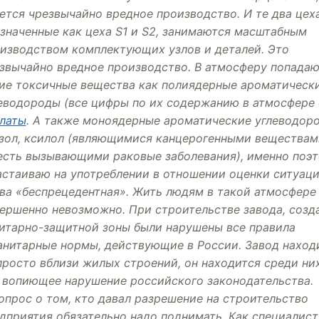
ется чрезвычайно вредное производство. И те два цеха
значенные как цеха S1 и S2, занимаются масштабным
изводством комплектующих узлов и деталей. Это
звычайно вредное производство. В атмосферу попадаю
ие токсичные вещества как полиядерные ароматическ
еводороды (все цифры по их содержанию в атмосфере 
латы
. А также моноядерные ароматические углеводор
зол, ксилол (являющимися канцерогенными веществам
есть вызывающими раковые заболевания), именно поэ
астаиваю на употреблении в отношении оценки ситуац
ва «беспрецедентная». Жить людям в такой атмосфере
ершенно невозможно. При строительстве завода, созд
итарно-защитной зоны были нарушены все правила
анитарные нормы, действующие в России. Завод наход
просто вблизи жилых строений, он находится среди ни
 вопиющее нарушение российского законодательства.
опрос о том, кто давал разрешение на строительство
дприятия обязательно надо поднимать. Как специалист