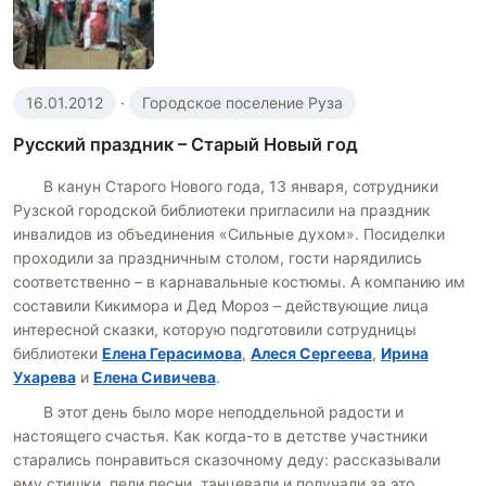
16.01.2012
·
Городское поселение Руза
Русский праздник – Старый Новый год
В канун Старого Нового года, 13 января, сотрудники
Рузской городской библиотеки пригласили на праздник
инвалидов из объединения «Сильные духом». Посиделки
проходили за праздничным столом, гости нарядились
соответственно – в карнавальные костюмы. А компанию им
составили Кикимора и Дед Мороз – действующие лица
интересной сказки, которую подготовили сотрудницы
библиотеки
Елена Герасимова
,
Алеся Сергеева
,
Ирина
Ухарева
и
Елена Сивичева
.
В этот день было море неподдельной радости и
настоящего счастья. Как когда-то в детстве участники
старались понравиться сказочному деду: рассказывали
ему стишки, пели песни, танцевали и получали за это