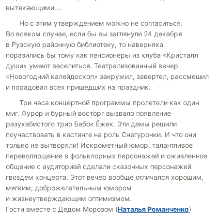
вытекающими….
Но с этим утверждением можно не согласиться.
Во всяком случае, если бы вы заглянули 24 декабря
в Рузскую районную библиотеку, то наверняка
поразились бы тому как пенсионеры из клуба «Кристалл
души» умеют веселиться. Театрализованный вечер
«Новогодний калейдоскоп» закружил, завертел, рассмешил
и порадовал всех пришедших на праздник.
Три часа концертной программы пролетели как один
миг. Фурор и бурный восторг вызвало появление
разухабистого трио Бабок Ёжек. Эти дамы решили
поучаствовать в кастинге на роль Снегурочки. И что они
только не вытворяли! Искрометный юмор, талантливое
перевоплощение в фольклорных персонажей и оживленное
общение с аудиторией сделали сказочных персонажей
гвоздем концерта. Этот вечер вообще отличался хорошим,
мягким, доброжелательным юмором
и жизнеутверждающим оптимизмом.
Гости вместе с Дедом Морозом (
Наталья Романченко
)