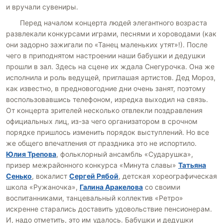
и вручали сувениры.
Перед началом концерта людей элегантного возраста
развлекали конкурсами играми, песнями и хороводами (как
они задорно зажигали по «Танец маленьких утят»!). После
чего в приподнятом настроении наши бабушки и дедушки
прошли в зал. Здесь на сцене их ждала Снегурочка. Она же
исполнила и роль ведущей, приглашая артистов. Дед Мороз,
как известно, в предновогодние дни очень занят, поэтому
воспользовавшись телефоном, изредка выходил на связь.
От концерта зрителей несколько отвлекли поздравления
официальных лиц, из-за чего организатором в срочном
порядке пришлось изменить порядок выступлений. Но все
же общего впечатления от праздника это не испортило.
Юлия Трепова
, фольклорный ансамбль «Сударушка»,
призер межрайонного конкурса «Минута славы»
Татьяна
Сенько
, вокалист
Сергей Рябой
, детская хореографическая
школа «Ружаночка»,
Галина Аракелова
со своими
воспитанниками, танцевальный коллектив «Ретро»
искренне старались доставить удовольствие пенсионерам.
И, надо отметить, это им удалось. Бабушки и дедушки