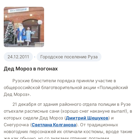
24.12.2011
·
Городское поселение Руза
Дед Мороз в погонах
Рузские блюстители порядка приняли участие в
общероссийской благотворительной акции «Полицейский
Дед Мороз».
21 декабря от здания районного отдела полиции в Рузе
отъехали расписные сани (хорошо снег накануне выпал!), в
которых сидели Дед Мороз (
Дмитрий Шешуков
) и
Снегурочка (
Светлана Колганова
). От традиционных
новогодних персонажей их отличали костюмы, вроде такие
же как обычно, но со знаками отличия: погонами,