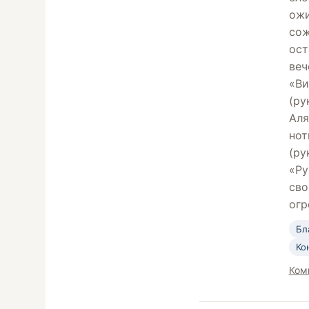
ожи
сож
ост
веч
«Ви
(ру
Аля
нот
(ру
«Ру
сво
огр
Бл
Ко
Ком