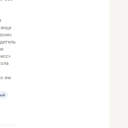
м
танца
есня»
одитель
ые
ресс»
кола
то им
ный