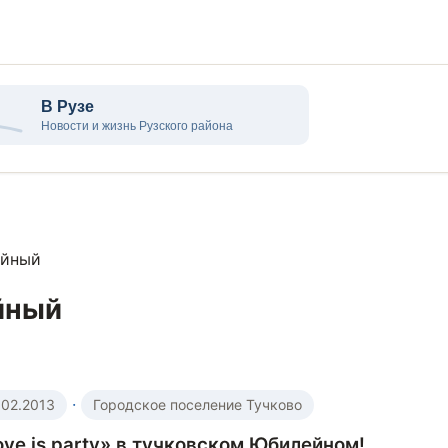
ейный
йный
·
.02.2013
Городское поселение Тучково
ove is party» в тучковском Юбилейном!