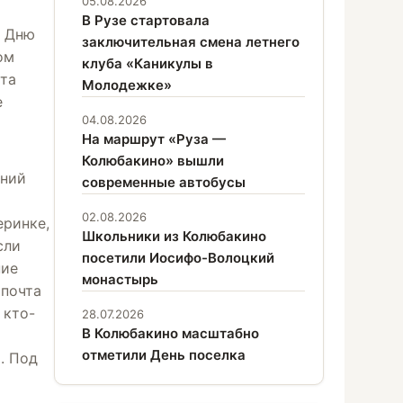
05.08.2026
В Рузе стартовала
а Дню
заключительная смена летнего
ом
клуба «Каникулы в
та
Молодежке»
е
04.08.2026
На маршрут «Руза —
Колюбакино» вышли
ений
современные автобусы
02.08.2026
еринке,
Школьники из Колюбакино
сли
посетили Иосифо-Волоцкий
ние
монастырь
 почта
 кто-
28.07.2026
В Колюбакино масштабно
отметили День поселка
. Под