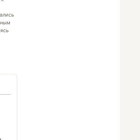
тались
нным
аясь
в