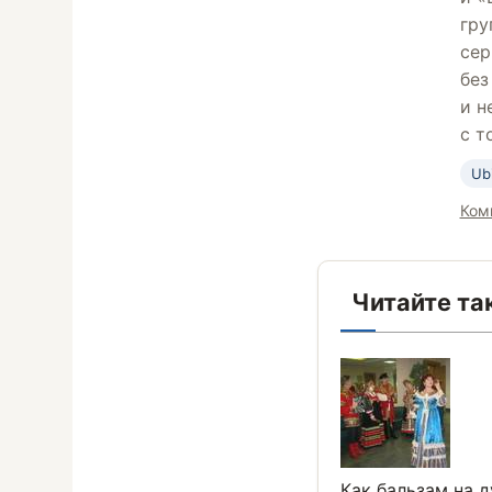
гру
сер
без
и н
с т
Ub
Ком
Читайте та
Как бальзам на 