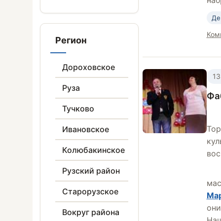
наб
Де
Ком
Регион
Дороховское
13
Руза
Фа
Тучково
Тор
Ивановское
кул
Колюбакинское
вос
Рузский район
мас
Старорузское
Мар
они
Вокруг района
Наш