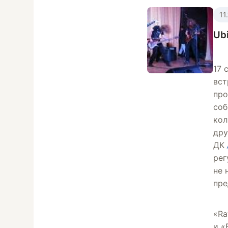
11
Ub
17 
вст
про
соб
кол
дру
ДК
рег
не 
пре
«Ra
и «