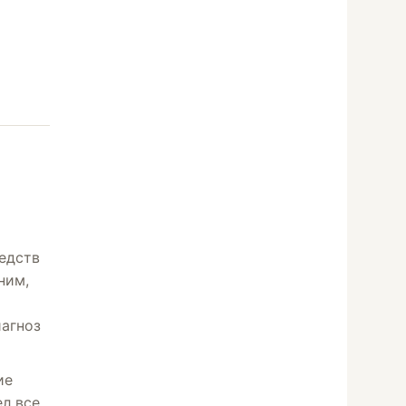
едств
ним,
иагноз
ие
л все