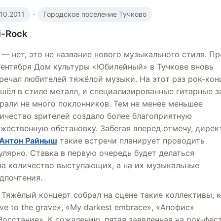
·
.10.2011
Городское поселение Тучково
i-Rock
— нет, это не название нового музыкального стиля. П
сентября Дом культуры «Юбилейный» в Тучкове вновь
речал любителей тяжёлой музыки. На этот раз рок-кон
шёл в стиле металл, и специализированные гитарные 
рали не много поклонников. Тем не менее меньшее
ичество зрителей создало более благоприятную
жественную обстановку. Забегая вперед отмечу, дирек
Антон Райныш
такие встречи планирует проводить
улярно. Ставка в первую очередь будет делаться
на количество выступающих, а на их музыкальные
дпочтения.
Тяжёлый концерт собрал на сцене такие коллективы, 
ve to the grave», «My darkest embrace», «Апофис»
Восстание». К сожалению, пятая заявленная на рок-фес