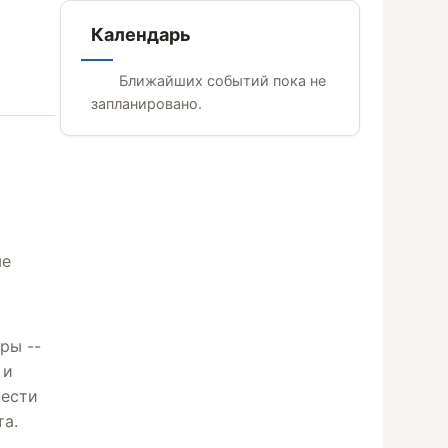
Календарь
Ближайших событий пока не
запланировано.
ме
ры --
и
мести
та.