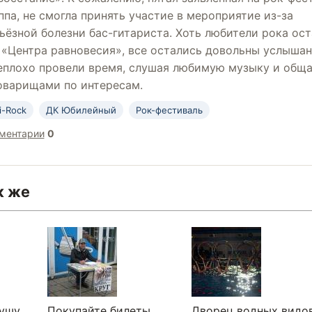
ппа, не смогла принять участие в мероприятие из-за
ьёзной болезни бас-гитариста. Хоть любители рока ос
 «Центра равновесия», все остались довольны услыша
еплохо провели время, слушая любимую музыку и общ
оварищами по интересам.
i-Rock
ДК Юбилейный
Рок-фестиваль
ментарии
0
к же
душу
Покупайте билеты
Дворец водных видо