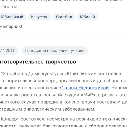
тболом.
 Юбилейный
Карусель
Софтбол
Юбилей
ментарии
0
·
.11.2011
Городское поселение Тучково
аготворительное творчество
12 ноября в Доме культуры «Юбилейный» состоялся
готворительный концерт, организованный для сбора ср
лечение и восстановление
Оксаны Недопекиной
. Напом
 юная актриса театральной студии «МиР», в результате
частного случая повредила колено, врачи поставили д
страшным онкологическим заболеванием.
Концерт состоялся, несмотря на возникшие техническ
жности, результат благотворительных сборов превзоше