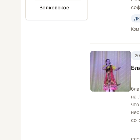
соф
Волковское
ДК
Ком
20
Бл
бла
на 
что
нес
со 
сло