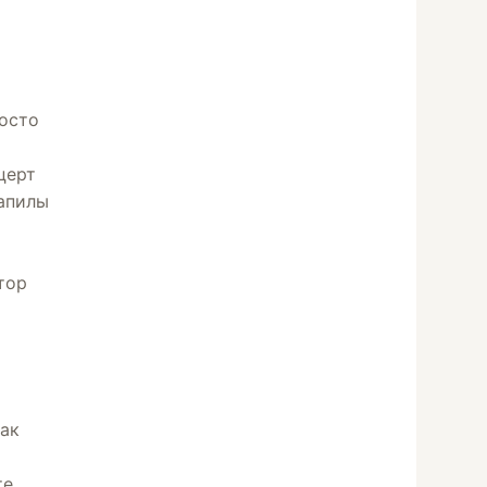
росто
церт
запилы
тор
как
те