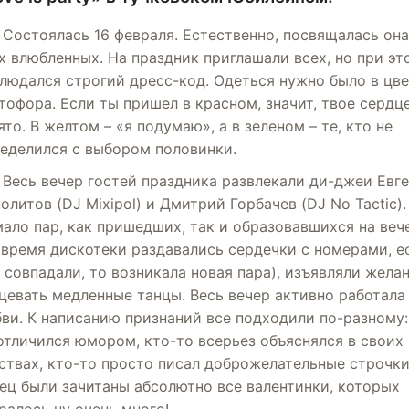
Состоялась 16 февраля. Естественно, посвящалась он
х влюбленных. На праздник приглашали всех, но при эт
людался строгий дресс-код. Одеться нужно было в цве
тофора. Если ты пришел в красном, значит, твое сердц
ято. В желтом – «я подумаю», а в зеленом – те, кто не
еделился с выбором половинки.
Весь вечер гостей праздника развлекали ди-джеи Евг
олитов (DJ Mixipol) и Дмитрий Горбачев (DJ No Tactic).
ало пар, как пришедших, так и образовавшихся на веч
 время дискотеки раздавались сердечки с номерами, е
 совпадали, то возникала новая пара), изъявляли жела
цевать медленные танцы. Весь вечер активно работала
ви. К написанию признаний все подходили по-разному:
отличился юмором, кто-то всерьез объяснялся в своих
ствах, кто-то просто писал доброжелательные строчки
ец были зачитаны абсолютно все валентинки, которых