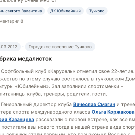
ралось ну очень много!
нь святого Валентина
ДК Юбилейный
Тучково
ментарии
0
·
.03.2012
Городское поселение Тучково
брика медалисток
Софтбольный клуб «Карусель» отметил свое 22-летие.
жество по этому случаю состоялось в тучковском До
ьтуры «Юбилейный». Зал заполнили спортсменки –
питанницы клуба, тренеры, родители, гости.
Генеральный директор клуба
Вячеслав Смагин
и трене
тера спорта международного класса
Ольга Коржакова
ия Казанцева
рассказали о первой встрече, как все в
 постигали азы нового тогда в нашей стране вида спор
и девушки стали первыми, кто познакомил Россию с