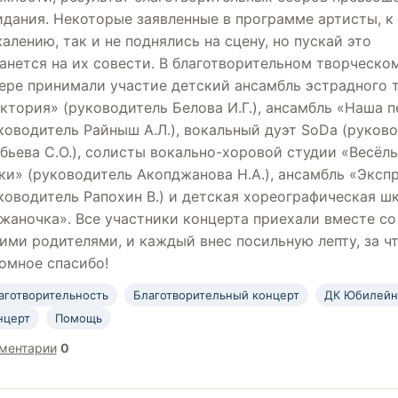
дания. Некоторые заявленные в программе артисты, к
алению, так и не поднялись на сцену, но пускай это
анется на их совести. В благотворительном творческо
ере принимали участие детский ансамбль эстрадного 
ктория» (руководитель Белова И.Г.), ансамбль «Наша п
ководитель Райныш А.Л.), вокальный дуэт SoDa (руков
бьева С.О.), солисты вокально-хоровой студии «Весёл
ки» (руководитель Акопджанова Н.А.), ансамбль «Эксп
ководитель Рапохин В.) и детская хореографическая ш
жаночка». Все участники концерта приехали вместе со
ими родителями, и каждый внес посильную лепту, за ч
омное спасибо!
аготворительность
Благотворительный концерт
ДК Юбилей
нцерт
Помощь
ментарии
0