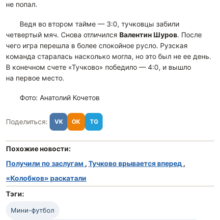
не попал.
Ведя во втором тайме — 3:0, тучковцы забили
четвертый мяч. Снова отличился
Валентин Шуров
. После
чего игра перешла в более спокойное русло. Рузская
команда старалась насколько могла, но это был не ее день.
В конечном счете «Тучково» победило — 4:0, и вышло
на первое место.
Фото: Анатолий Кочетов
Поделиться:
VK
ОК
TG
Похожие новости:
Получили по заслугам
,
Тучково врывается вперед
,
«Колобков» раскатали
Тэги:
Мини-футбол