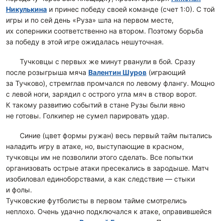
Никулькина
и принес победу своей команде (счет 1:0). С той
игры и по сей день «Руза» шла на первом месте,
их соперники соответственно на втором. Поэтому борьба
за победу в этой игре ожидалась нешуточная.
Тучковцы с первых же минут рванули в бой. Сразу
после розыгрыша мяча
Валентин Шуров
(играющий
за Тучково), стремглав промчался по левому флангу. Мощно
с левой ноги, зарядил с острого угла мяч в створ ворот.
К такому развитию событий в стане Рузы были явно
не готовы. Голкипер не сумел парировать удар.
Синие (цвет формы ружан) весь первый тайм пытались
наладить игру в атаке, но, выступающие в красном,
тучковцы им не позволили этого сделать. Все попытки
организовать острые атаки пресекались в зародыше. Матч
изобиловал единоборствами, а как следствие — стыки
и фолы.
Тучковские футболисты в первом тайме смотрелись
неплохо. Очень удачно подключался к атаке, оправившейся