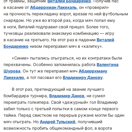
от травмы, защитник
Виталий Бондаренко
. Получив пас
в касание от
Абдеррхман Лакехаль
, он «проверил»
на прочность перекладину ворот, врезав по ней футбольным
снарядом. Но уже во второй раз, когда мяч попал ему
в ноги, Виталий подправил свой прицел. Более того,
тучковцы реализовали знакомую комбинацию — игру
в касание на третьего. На этот раз в падении
Виталий
Бондаренко
низом переправил мяч в «калитку».
«Синие» пытались отыграться, но их контратаки были
перехвачены. Особенно запомнилась работа
Валентина
Шурова
. Он тут же переправил мяч
Абдеррхману
Лакехалю
, а тот пасовал его
Владимиру Данову
.
В этот раз, претендующий на звание лучшего
бомбардира турнира,
Владимир Данов
, не сумел
переиграть голкипера. Свой «дежурный» гол Владимир
забил только с третьей попытки в самом конце первого
тайма. Перед свистком на перерыв ружане могли бы один
мяч отыграть. Но
Андрей Тульский
, получивший
возможность пробить общекомандный фол, в ворота