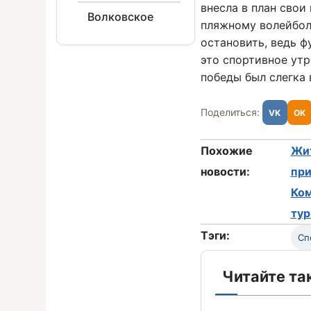
внесла в план свои
Волковское
пляжному волейболу
остановить, ведь 
это спортивное утр
победы был слегка
Поделиться:
VK
ОК
Похожие
Жит
новости:
при
Ком
ту
Тэги:
Сп
Читайте та