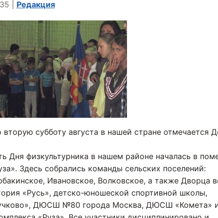
:35
|
Редакция
 вторую субботу августа в нашей стране отмечается Д
ть Дня физкультурника в нашем районе началась в по
за». Здесь собрались команды сельских поселений:
бакинское, Ивановское, Волковское, а также Дворца 
атория «Русь», детско-юношеской спортивной школы,
учково», ДЮСШ №80 города Москва, ДЮСШ «Комета» и
омплекса «Руза». Все участники дисциплинировано и