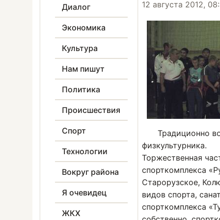
12 августа 2012, 08
Диалог
Экономика
Культура
Нам пишут
Политика
Происшествия
Спорт
Традиционно во
физкультурника.
Технологии
Торжественная час
спорткомплекса «Ру
Вокруг района
Старорузское, Колю
Я очевидец
видов спорта, сан
спорткомплекса «Т
ЖКХ
собственно, спортк