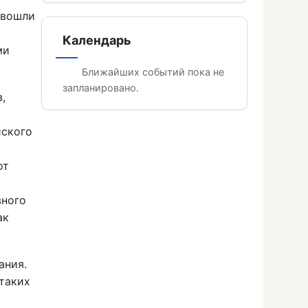
 вошли
Календарь
ми
Ближайших событий пока не
запланировано.
,
йского
,
от
вного
ак
ания.
таких