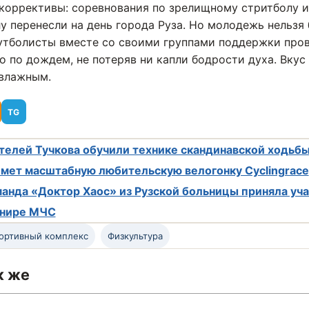
 коррективы: соревнования по зрелищному стритболу и
 перенесли на день города Руза. Но молодежь нельзя
футболисты вместе со своими группами поддержки про
о по дождем, не потеряв ни капли бодрости духа. Вкус
 влажным.
TG
елей Тучкова обучили технике скандинавской ходьб
мет масштабную любительскую велогонку Cyclingrace
анда «Доктор Хаос» из Рузской больницы приняла уча
рнире МЧС
ортивный комплекс
Физкультура
к же