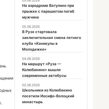
05.08.2026
На аэродроме Ватулино при
прыжке с парашютом погиб
мужчина
05.08.2026
В Рузе стартовала
заключительная смена летнего
клуба «Каникулы в
Молодежке»
04.08.2026
На маршрут «Руза —
ень
Колюбакино» вышли
современные автобусы
мещении
02.08.2026
водных
Школьники из Колюбакино
посетили Иосифо-Волоцкий
монастырь
,