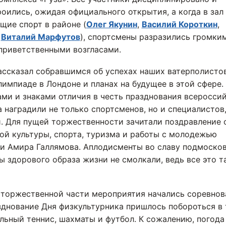
оились, ожидая официального открытия, а когда в зал
щие спорт в районе (
Олег Якунин
,
Василий Короткин
,
и
Виталий Марфутов
), спортсмены разразились громки
приветственными возгласами.
ассказал собравшимся об успехах наших ватерполистов
импиаде в Лондоне и планах на будущее в этой сфере.
ми и знаками отличия в честь празднования всеросси
 наградили не только спортсменов, но и специалистов
. Для пущей торжественности зачитали поздравление 
ой культуры, спорта, туризма и работы с молодежью
и Амира Галлямова. Аплодисменты во славу подмоско
ы здорового образа жизни не смолкали, ведь все это т
торжественной части мероприятия начались соревнов
днование Дня физкультурника пришлось побороться в 
льный теннис, шахматы и футбол. К сожалению, погода