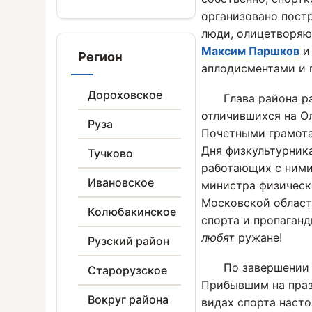
организовано постр
люди, олицетворяю
Максим Паршков
Регион
аплодисментами и 
Дороховское
Глава района р
отличившихся на Ол
Руза
Почетными грамота
Дня физкультурника
Тучково
работающих с ними
Ивановское
министра физическ
Московской област
Колюбакинское
спорта и пропаганд
любят
ружане!
Рузский район
По завершении 
Старорузское
Прибывшим на праз
Вокруг района
видах спорта насто