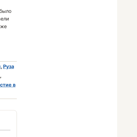
 было
вели
 же
ы
,
Руза
,
стие в