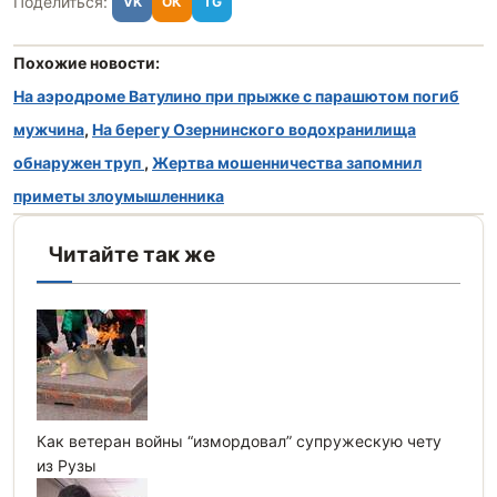
Поделиться:
VK
ОК
TG
Похожие новости:
На аэродроме Ватулино при прыжке с парашютом погиб
мужчина
,
На берегу Озернинского водохранилища
обнаружен труп
,
Жертва мошенничества запомнил
приметы злоумышленника
Читайте так же
Как ветеран войны “измордовал” супружескую чету
из Рузы