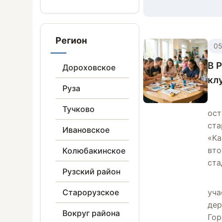
Регион
05
В 
Дороховское
кл
Руза
Тучково
ост
ста
Ивановское
«Ка
вто
Колюбакинское
ста
Рузский район
Старорузское
уча
дер
Вокруг района
Гор