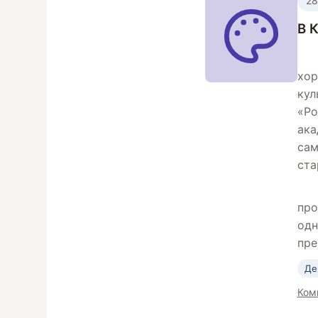
28
В 
хор
кул
«Ро
ака
сам
ста
про
одн
пре
Де
Ком