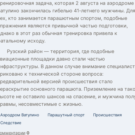
ренировочная задача, которая 2 августа на аэродроме
атулино закончилась гибелью 41-летнего мужчины. Дл
ех, кто занимается парашютным спортом, подобные
пражнения являются привычной частью подготовки,
днако в этот раз обычная тренировка привела к
атальному исходу.
Рузский район — территория, где подобные
виационные площадки давно стали частью
нфраструктуры. В данном случае внимание специалис
риковано к технической стороне вопроса:
редварительной версией происшествия стало
ераскрытие основного парашюта. Приземление на так
ысоте не оставило шансов на спасение, и мужчина пол
равмы, несовместимые с жизнью.
Аэродром Ватулино
Парашутный спорт
Происшествия
Следствие
омментарии
0