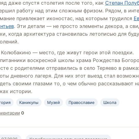
ляд даже спустя столетия после того, как
Степан Полу
ершил работу над этим сложным фризом. Рядом, в инте
мание привлекает иконостас, над которым трудился
Е
нтьев
. Эти детали — не просто элементы декора, а св
хи, когда архитектура становилась летописью для буд
олений.
Колюбакино — место, где живут герои этой поездки.
питанники воскресной школы храма Рождества Богор
сте с родителями отправились в село Теряево в рамка
оты дневного лагеря. Для них этот выезд стал возмож
деть своими глазами то, о чем обычно рассказывают н
ках истории.
тория
Каникулы
Музей
Православие
Школа
ментарии
0