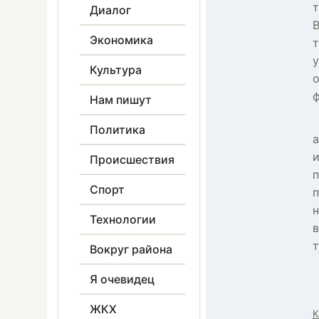
т
Диалог
В
Экономика
т
у
Культура
о
ф
Нам пишут
Политика
а
и
Происшествия
п
Спорт
п
н
Технологии
в
т
Вокруг района
Я очевидец
ЖКХ
К