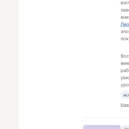
взг
зав
вни
Лео
эпо
пок
Вос
вме
раб
уви
уро
ис
Ком