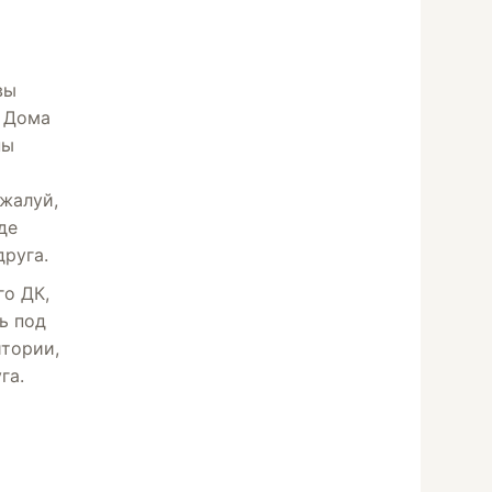
вы
о Дома
пы
жалуй,
де
друга.
го ДК,
ь под
итории,
га.