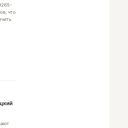
9265-
ов, что
ечить
оцкий
вают