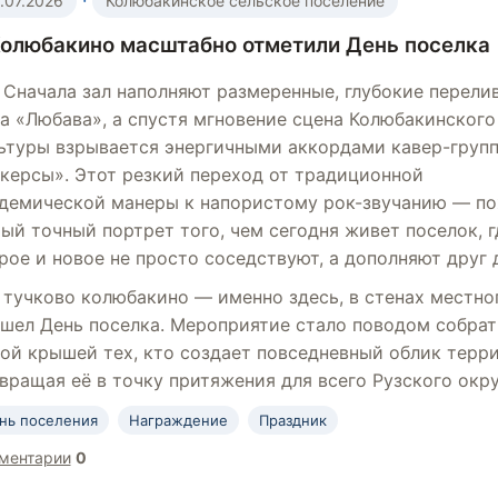
·
.07.2026
Колюбакинское сельское поселение
Колюбакино масштабно отметили День поселка
Сначала зал наполняют размеренные, глубокие перели
а «Любава», а спустя мгновение сцена Колюбакинског
ьтуры взрывается энергичными аккордами кавер-груп
керсы». Этот резкий переход от традиционной
демической манеры к напористому рок-звучанию — по
ый точный портрет того, чем сегодня живет поселок, г
рое и новое не просто соседствуют, а дополняют друг 
тучково колюбакино — именно здесь, в стенах местно
шел День поселка. Мероприятие стало поводом собрат
ой крышей тех, кто создает повседневный облик терр
вращая её в точку притяжения для всего Рузского окру
нь поселения
Награждение
Праздник
ментарии
0