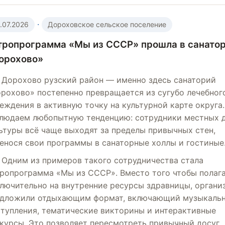
·
.07.2026
Дороховское сельское поселение
тропрограмма «Мы из СССР» прошла в санато
орохово»
Дорохово рузский район — именно здесь санаторий
рохово» постепенно превращается из сугубо лечебног
еждения в активную точку на культурной карте округа
людаем любопытную тенденцию: сотрудники местных 
ьтуры всё чаще выходят за пределы привычных стен,
енося свои программы в санаторные холлы и гостиные
Одним из примеров такого сотрудничества стала
ропрограмма «Мы из СССР». Вместо того чтобы полаг
лючительно на внутренние ресурсы здравницы, органи
дложили отдыхающим формат, включающий музыкаль
тупления, тематические викторины и интерактивные
курсы. Это позволяет пересмотреть привычный досуг,