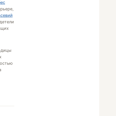
бес
рьере,
всевий
идетели
ущих
одицы
х
ностью
а