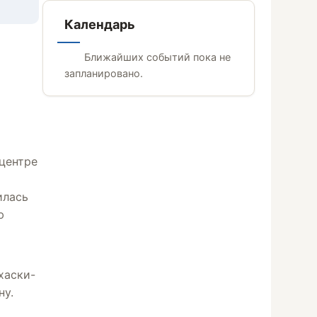
Календарь
Ближайших событий пока не
запланировано.
центре
илась
ю
 хаски-
ну.