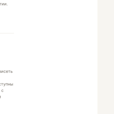
гии.
висеть
ступны
 с
й