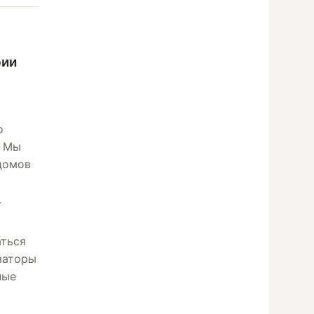
рии
о
. Мы
домов
.
аться
заторы
ные