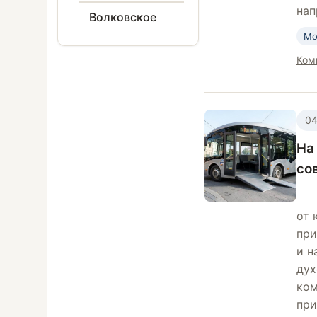
нап
Волковское
Мо
Ком
04
На
со
от 
при
и н
дух
ком
при