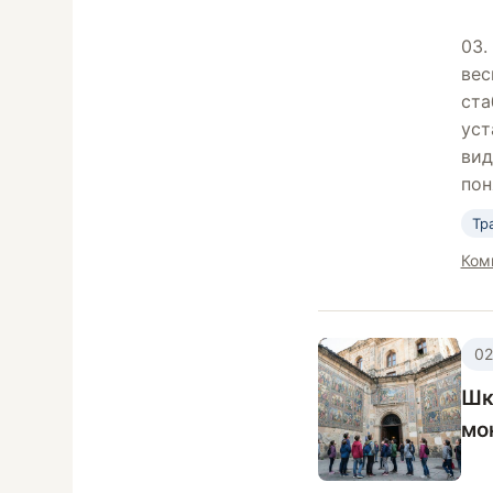
03.
вес
ста
уст
вид
пон
Тр
Ком
02
Шк
мо