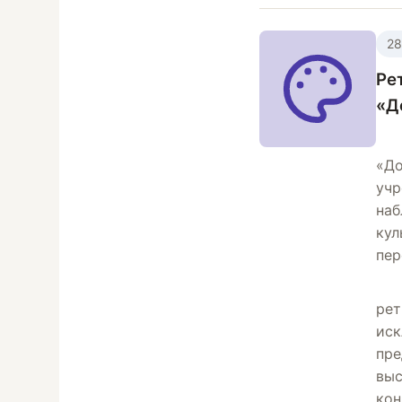
28
Ре
«Д
«До
учр
наб
кул
пер
рет
иск
пре
выс
кон